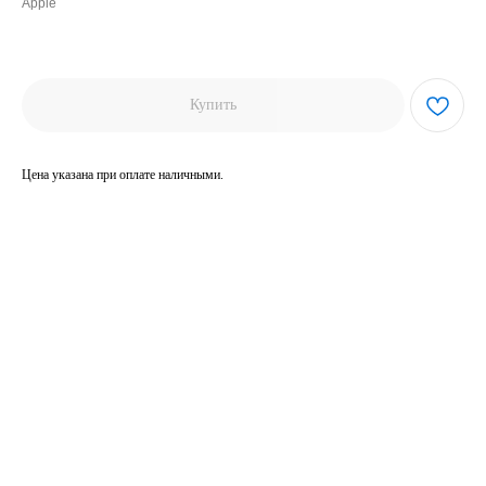
Apple
72990,00
₽
Купить
Цена указана при оплате наличными.
Модель: iPhone 16 Pro Max
Встроенная память: 256 ГБ
Ремонты: Без ремонтов
Аккумулятор: 90%
Комплект: Коробка
Находится: Тольятти, ул. Мира, 73