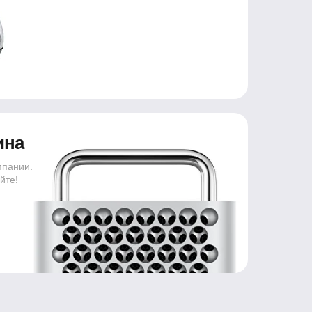
ина
мпании.
йте!