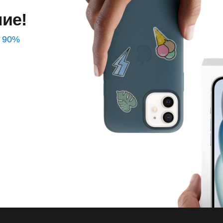
ие!
о 90%