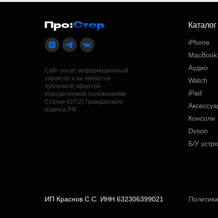
Каталог
iPhone
MacBook
Аудио
Сайт носит информационный
характер и не является
Watch
публичной офертой,
iPad
определяемой положениями
Статьи 437(2) Гражданского
Аксессу
кодекса РФ.
Консоли
Dyson
Б/У устр
ИП Краснов С.С. ИНН 632306399021
Политик