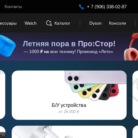
+ 7 (906) 338-02-87
+ 7 (906) 338-02-87
Контакты
Контакты
сессуары
сессуары
Watch
Watch
Каталог
Каталог
Dyson
Dyson
Консоли
Консоли
Летняя пора в Про:Стор!
— 1000
₽ на
всю технику! Промокод «‎Лето»‎.
Б/У устройства
от 26 000 ₽