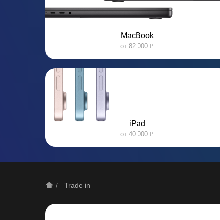
MacBook
от 82 000 ₽
iPad
от 40 000 ₽
/
Trade-in