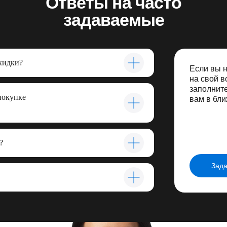
Ответы на часто
задаваемые
вопросы
скидки?
Если вы 
на свой в
заполнит
покупке
вам в бл
?
Зада