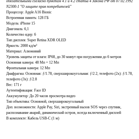
обязательными согласно пунктам 4.1 и 4.2 статьи 4 Закона РФ от 07.02.1992
N2300-1 "О защите прав потребителей"
Процессор: Apple A16 Bionic
Встроенная память: 128 ГБ
Модель: iPhone 15
Диагональ: 6,1
Количество ядер: 6
Тип дисплея: Super Retina XDR OLED
Яркость: 2000 кд/м²
Материал: Алюминий
Уровень защиты от влаги: IP68, до 30 минут при погружении до 6 метров
Основная камера: 48 Мп + 12 Мп
Фронтальная камера: 12 Мп
Диафрагма: Основная: ƒ/1.78, сверхшироко­угольная: ƒ/2.2, телефото (2x): ƒ/1.78,
телефото (3x): ƒ/2.8
Вес: 171 г
Аутентификация: Face ID
Аккумулятор: До 20 часов просмотра видео
Тип объектива: Основной, сверхширокоугольный
Доп. возможности: Apple Pay, Siri, экстренный вызов SOS через спутник,
распознавание аварий, динамический остров, всегда включенный дисплей
В комплекте: Кабель USB-С (1 м)