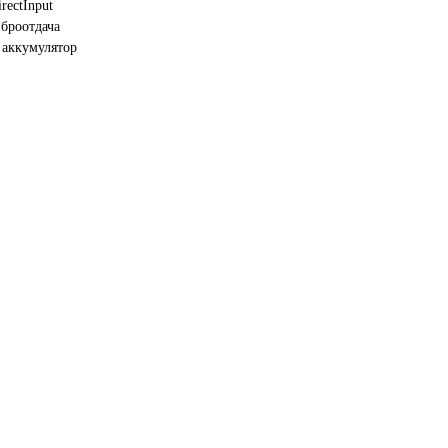
rectInput
иброотдача
 аккумулятор