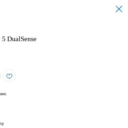
 5 DualSense
ыми.
тр